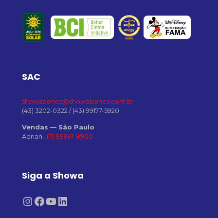
SAC
showabones@showabones.com.br
(43) 3202-0322
/
(43) 99177-5920
Vendas — São Paulo
Adrian ·
(11) 99961-8900
Siga a Showa
Instagram
Facebook
Youtube
LinkedIn