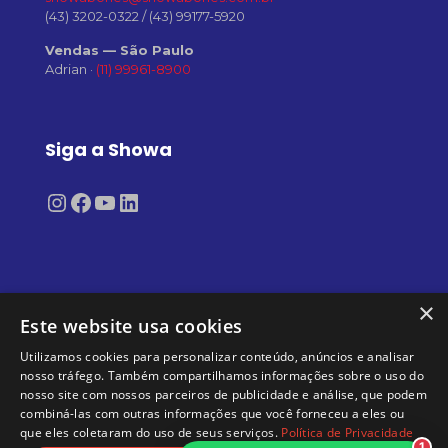
(43) 3202-0322
/
(43) 99177-5920
Vendas — São Paulo
Adrian ·
(11) 99961-8900
Siga a Showa
Instagram
Facebook
Youtube
LinkedIn
×
Este website usa cookies
Utilizamos cookies para personalizar conteúdo, anúncios e analisar
nosso tráfego. Também compartilhamos informações sobre o uso do
nosso site com nossos parceiros de publicidade e análise, que podem
Showa Confecções LTDA | CNPJ: 02.637.178/0001-73 |
combiná-las com outras informações que você forneceu a eles ou
Todos direitos reservados 2026 |
Termo de Uso e
que eles coletaram do uso de seus serviços.
Política de Privacidade
Política de Privacidade
1