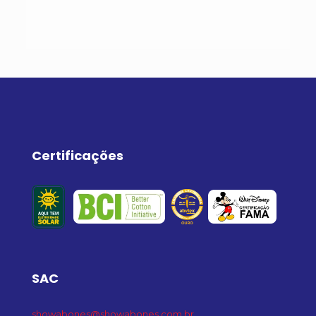
Certificações
SAC
showabones@showabones.com.br