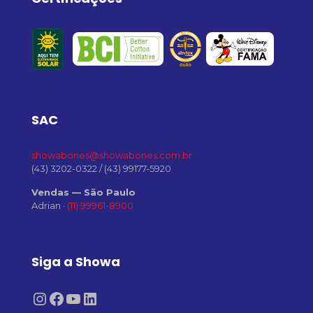
SAC
showabones@showabones.com.br
(43) 3202-0322
/
(43) 99177-5920
Vendas — São Paulo
Adrian ·
(11) 99961-8900
Siga a Showa
Instagram
Facebook
Youtube
LinkedIn