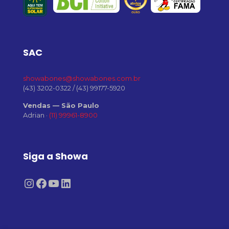
SAC
showabones@showabones.com.br
(43) 3202-0322
/
(43) 99177-5920
Vendas — São Paulo
Adrian ·
(11) 99961-8900
Siga a Showa
Instagram
Facebook
Youtube
LinkedIn