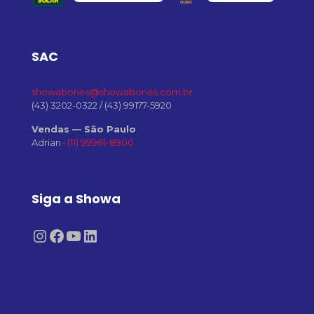
SAC
showabones@showabones.com.br
(43) 3202-0322
/
(43) 99177-5920
Vendas — São Paulo
Adrian ·
(11) 99961-8900
Siga a Showa
Instagram
Facebook
Youtube
LinkedIn