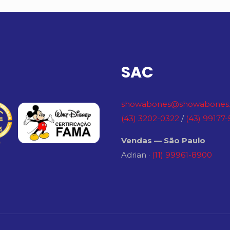
SAC
showabones@showabones.
(43) 3202-0322
/
(43) 99177
Vendas — São Paulo
Adrian ·
(11) 99961-8900