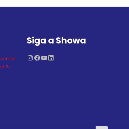
Siga a Showa
Instagram
Facebook
Youtube
LinkedIn
com.br
-5920