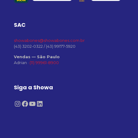
SAC
showabones@showabones.com.br
(43) 3202-0322
/
(43) 99177-5920
Vendas — São Paulo
Adrian ·
(11) 99961-8900
Siga a Showa
Instagram
Facebook
Youtube
LinkedIn