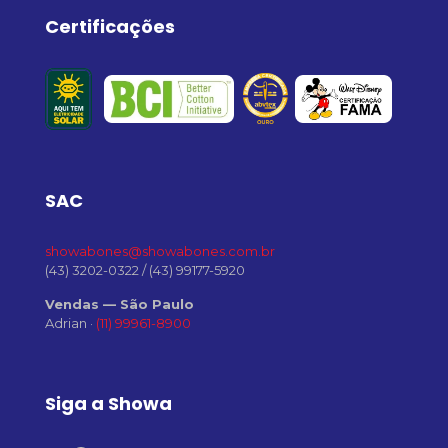
Certificações
SAC
showabones@showabones.com.br
(43) 3202-0322
/
(43) 99177-5920
Vendas — São Paulo
Adrian ·
(11) 99961-8900
Siga a Showa